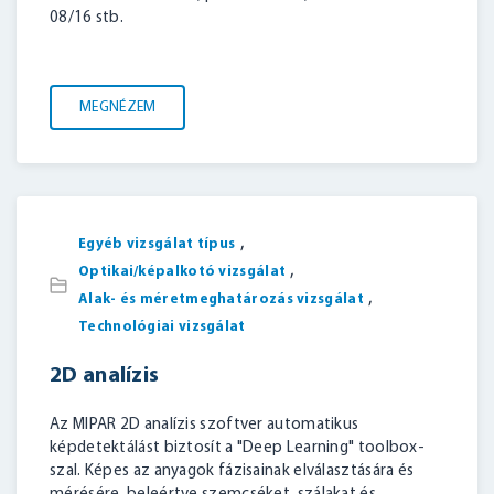
08/16 stb.
MEGNÉZEM
,
Egyéb vizsgálat típus
,
Optikai/képalkotó vizsgálat
,
Alak- és méretmeghatározás vizsgálat
Technológiai vizsgálat
2D analízis
Az MIPAR 2D analízis szoftver automatikus
képdetektálást biztosít a "Deep Learning" toolbox-
szal. Képes az anyagok fázisainak elválasztására és