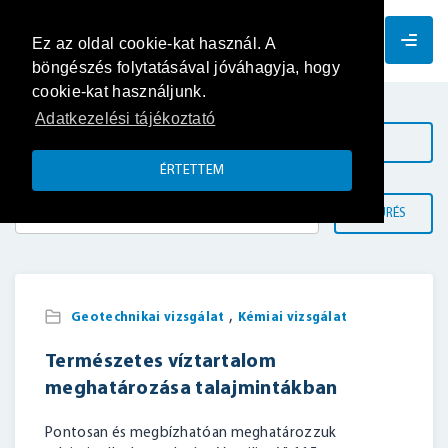
HU
Ez az oldal cookie-kat használ. A
böngészés folytatásával jóváhagyja, hogy
cookie-kat használjunk.
Adatkezelési tájékoztató
KATEGÓRIÁK
ÉRTETTEM
SZŰRÉS
,
Geotechnikai vizsgálat
Kémiai vizsgálat
Természetes víztartalom
meghatározása talajmintákban
Pontosan és megbízhatóan meghatározzuk