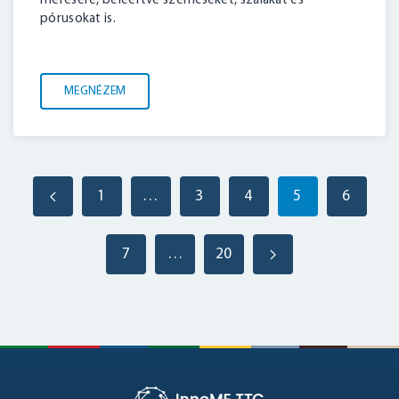
mérésére, beleértve szemcséket, szálakat és
pórusokat is.
MEGNÉZEM
1
…
3
4
5
6
7
…
20