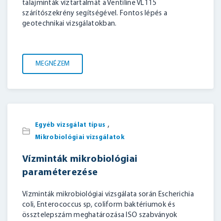
talajminták víztartalmát a Ventiline VL115
szárítószekrény segítségével. Fontos lépés a
geotechnikai vizsgálatokban.
MEGNÉZEM
,
Egyéb vizsgálat típus
Mikrobiológiai vizsgálatok
Vízminták mikrobiológiai
paraméterezése
Vízminták mikrobiológiai vizsgálata során Escherichia
coli, Enterococcus sp, coliform baktériumok és
össztelepszám meghatározása ISO szabványok