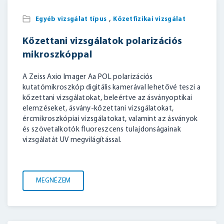
,
Egyéb vizsgálat típus
Kőzetfizikai vizsgálat
Kőzettani vizsgálatok polarizációs
mikroszkóppal
A Zeiss Axio Imager Aa POL polarizációs
kutatómikroszkóp digitális kamerával lehetővé teszi a
kőzettani vizsgálatokat, beleértve az ásványoptikai
elemzéseket, ásvány-kőzettani vizsgálatokat,
ércmikroszkópiai vizsgálatokat, valamint az ásványok
és szövetalkotók fluoreszcens tulajdonságainak
vizsgálatát UV megvilágítással.
MEGNÉZEM