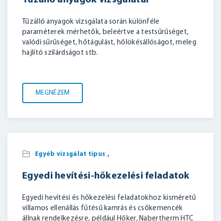
Tűzálló anyagok vizsgálatai
Tűzálló anyagok vizsgálata során különféle
paraméterek mérhetők, beleértve a testsűrűséget,
valódi sűrűséget, hőtágulást, hőlökésállóságot, meleg
hajlító szilárdságot stb.
MEGNÉZEM
,
Egyéb vizsgálat típus
Egyedi hevítési-hőkezelési feladatok
Egyedi hevítési és hőkezelési feladatokhoz kisméretű
villamos ellenállás fűtésű kamrás és csőkemencék
állnak rendelkezésre, például Hőker, Nabertherm HTC