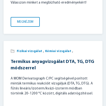
Válasszon minket a megbízható eredményekért!
MEGNÉZEM
,
,
Fizikai vizsgálat
Kémiai vizsgálat
Termikus anyagvizsgálat DTA, TG, DTG
módszerrel
A MOM Derivatograph C/PC segítségével porított
minták termikus reakcióit vizsgáljuk (DTA, TG, DTG). A
fűtés lineáris/izoterm/kvázi-izoterm módban
történik 20-1200 °C között, digitális adatrögzítéssel.