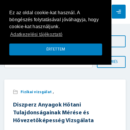
HU
Ez az oldal cookie-kat használ. A
böngészés folytatásával jóváhagyja, hogy
cookie-kat használjunk.
Adatkezelési tájékoztató
KATEGÓRIÁK
ÉRTETTEM
SZŰRÉS
,
Fizikai vizsgálat
Diszperz Anyagok Hőtani
Tulajdonságainak Mérése és
Hővezetőképesség Vizsgálata