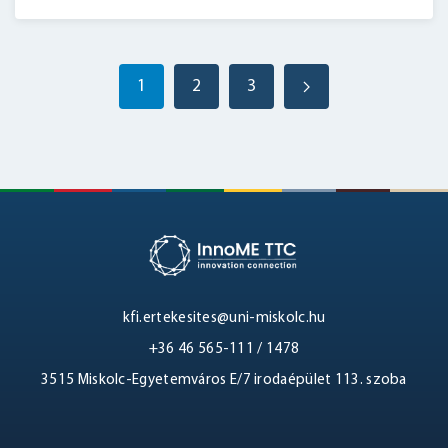
1
2
3
kfi.ertekesites@uni-miskolc.hu
+36 46 565-111 / 1478
3515 Miskolc-Egyetemváros E/7 irodaépület 113. szoba