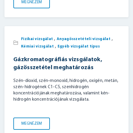
MEGNÉZEM
,
,
Fizikai vizsgálat
Anyagösszetételi vizsgálat
,
Kémiai vizsgálat
Egyéb vizsgálat típus
Gázkromatográfiás vizsgálatok,
gázösszetétel meghatározás
Szén-dioxid, szén-monoxid, hidrogén, oxigén, metán,
szén-hidrogének C1-C5, szenhidrogén
koncentrációjának meghatározása, valamint kén-
hidrogén koncentrációjának vizsgálata.
MEGNÉZEM