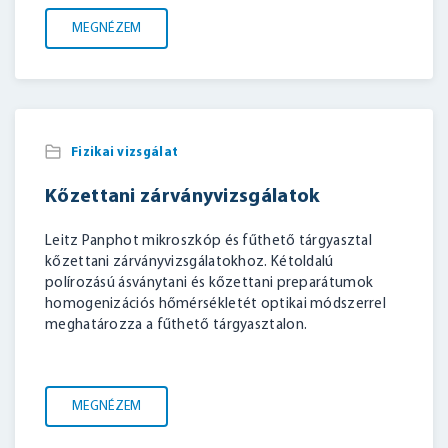
MEGNÉZEM
Fizikai vizsgálat
Kőzettani zárványvizsgálatok
Leitz Panphot mikroszkóp és fűthető tárgyasztal
kőzettani zárványvizsgálatokhoz. Kétoldalú
polírozású ásványtani és kőzettani preparátumok
homogenizációs hőmérsékletét optikai módszerrel
meghatározza a fűthető tárgyasztalon.
MEGNÉZEM