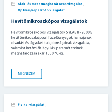
,
Alak- és méretmeghatározás vizsgálat
Optikai/képalkotó vizsgálat
Hevítőmikroszkópos vizsgálatok
Hevítőmikroszkópos vizsgálatok SYLAB IF-2000G
hevítőmikroszkóppal. Tüzelőanyagok hamujának
olvadási és lágyulási tulajdonságainak vizsgálata,
valamint kerámiák lágyulási paramétereinek
meghatározása akár 1550 °C-ig.
MEGNÉZEM
,
Fizikai vizsgálat