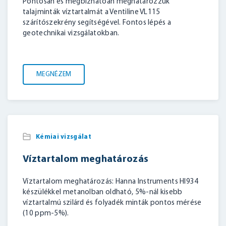
Pontosan és megbízhatóan meghatározzuk
talajminták víztartalmát a Ventiline VL115
szárítószekrény segítségével. Fontos lépés a
geotechnikai vizsgálatokban.
MEGNÉZEM
Kémiai vizsgálat
Víztartalom meghatározás
Víztartalom meghatározás: Hanna Instruments HI934
készülékkel metanolban oldható, 5%-nál kisebb
víztartalmú szilárd és folyadék minták pontos mérése
(10 ppm-5%).