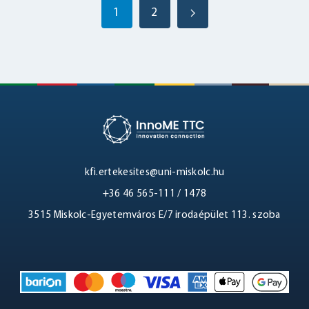
1
2
kfi.ertekesites@uni-miskolc.hu
+36 46 565-111 / 1478
3515 Miskolc-Egyetemváros E/7 irodaépület 113. szoba