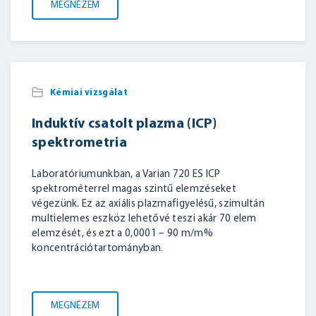
MEGNÉZEM
Kémiai vizsgálat
Induktív csatolt plazma (ICP)
spektrometria
Laboratóriumunkban, a Varian 720 ES ICP
spektrométerrel magas szintű elemzéseket
végezünk. Ez az axiális plazmafigyelésű, szimultán
multielemes eszköz lehetővé teszi akár 70 elem
elemzését, és ezt a 0,0001 – 90 m/m%
koncentrációtartományban.
MEGNÉZEM