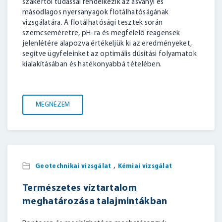
szakértői tudással rendelkezik az ásványi és
másodlagos nyersanyagok flotálhatóságának
vizsgálatára. A flotálhatósági tesztek során
szemcseméretre, pH-ra és megfelelő reagensek
jelenlétére alapozva értékeljük ki az eredményeket,
segítve ügyfeleinket az optimális dúsítási folyamatok
kialakításában és hatékonyabbá tételében.
MEGNÉZEM
,
Geotechnikai vizsgálat
Kémiai vizsgálat
Természetes víztartalom
meghatározása talajmintákban