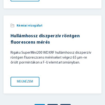
Kémiai vizsgálat
Hullámhossz diszperzív röntgen
fluorescens mérés
Rigaku SuperMini200 WDXRF hullámhossz diszperzív
röntgen fluoreszcens méréseket végez 65 µm-re
őrölt pormintákon a F-U elemtartományban.
MEGNÉZEM