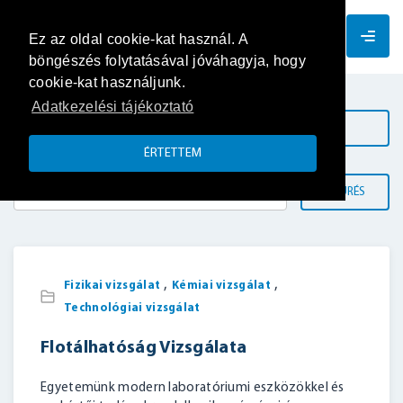
HU
Ez az oldal cookie-kat használ. A
böngészés folytatásával jóváhagyja, hogy
cookie-kat használjunk.
Adatkezelési tájékoztató
KATEGÓRIÁK
ÉRTETTEM
SZŰRÉS
,
,
Fizikai vizsgálat
Kémiai vizsgálat
Technológiai vizsgálat
Flotálhatóság Vizsgálata
Egyetemünk modern laboratóriumi eszközökkel és