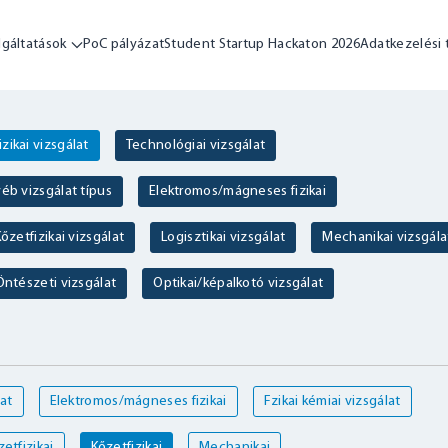
lgáltatások
PoC pályázat
Student Startup Hackaton 2026
Adatkezelési 
izikai vizsgálat
Technológiai vizsgálat
éb vizsgálat típus
Elektromos/mágneses fizikai
őzetfizikai vizsgálat
Logisztikai vizsgálat
Mechanikai vizsgála
Öntészeti vizsgálat
Optikai/képalkotó vizsgálat
at
Elektromos/mágneses fizikai
Fzikai kémiai vizsgálat
etfizikai
Kőzetfizikai
Mechanikai