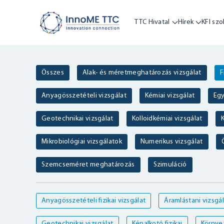
TTC Hivatal
Hírek
KFI szo
Összes
Alak- és méretmeghatározás vizsgálat
F
Anyagösszetételi vizsgálat
Kémiai vizsgálat
Egy
Geotechnikai vizsgálat
Kolloidkémiai vizsgálat
K
Mikrobiológiai vizsgálatok
Numerikus vizsgálat
Szemcseméret meghatározás
Szimuláció
Anyagösszetételi fizikai vizsgálat
Áramlástani vizsgál
Geotechnikai vizsgálat
Képalkotó fizikai
Környez