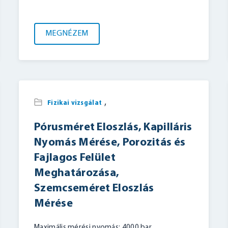
MEGNÉZEM
,
Fizikai vizsgálat
Pórusméret Eloszlás, Kapilláris
Nyomás Mérése, Porozitás és
Fajlagos Felület
Meghatározása,
Szemcseméret Eloszlás
Mérése
Maximális mérési nyomás: 4000 bar.