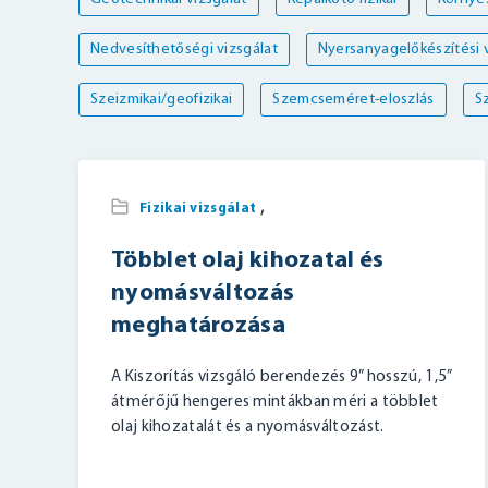
Nedvesíthetőségi vizsgálat
Nyersanyagelőkészítési v
Szeizmikai/geofizikai
Szemcseméret-eloszlás
Sz
,
Fizikai vizsgálat
Többlet olaj kihozatal és
nyomásváltozás
meghatározása
A Kiszorítás vizsgáló berendezés 9” hosszú, 1,5”
átmérőjű hengeres mintákban méri a többlet
olaj kihozatalát és a nyomásváltozást.