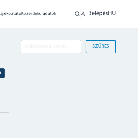
Belépés
HU
tájékoztató
Közérdekű adatok
SZŰRÉS
t