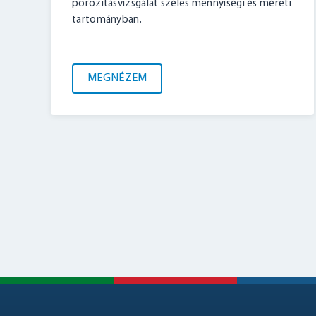
porozitásvizsgálat széles mennyiségi és méreti
tartományban.
MEGNÉZEM