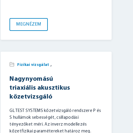
MEGNÉZEM
,
Fizikai vizsgálat
Nagynyomású
triaxiális akusztikus
kőzetvizsgáló
GL TEST SYSTEMS kőzetvizsgáló rendszere P és
S hullámok sebességét, csillapodási
tényezőket méri. Az inverz modellezés
kőzetfizikai paramétereket határoz meg.