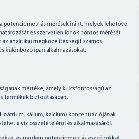
 potenciometriás mérések iránt, melyek lehetővé
határozását és szervetlen ionok pontos mérését
z az analitikai megközelítés segít számos
és különböző ipari alkalmazásokat.
ságának mértéke, amely kulcsfontosságú az
s termékek biztosításában.
l. nátrium, kálium, kalcium) koncentrációjának
ehet a víz összetételéről és alkalmazásáról.
ekkel és modern potenciometriás eszközökkel