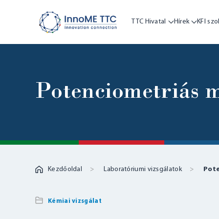
TTC Hivatal
Hírek
KFI szo
Potenciometriás 
Kezdőoldal
Laboratóriumi vizsgálatok
Pote
Kémiai vizsgálat