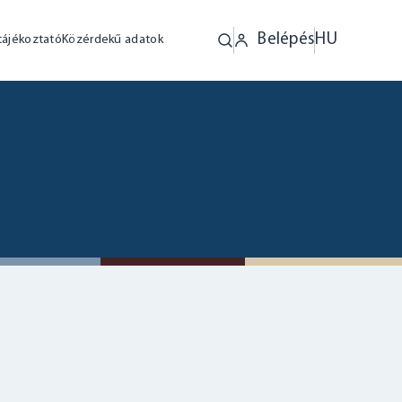
Belépés
HU
tájékoztató
Közérdekű adatok