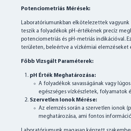
Potenciometriás Mérések:
Laboratóriumunkban elkötelezettek vagyunk a
teszik a folyadékok pH-értékének precíz meg
potenciometriás és pH-metriás indikációval. E
területen, beleértve a vízkémiai elemzéseket 
Főbb Vizsgált Paraméterek:
pH Érték Meghatározása:
A folyadékok savasságának vagy lúgos
egészséges vízkészletek, folyamatok é
Szervetlen Ionok Mérése:
Az elemzés során a szervetlen ionok (p
meghatározása, ami fontos információ l
Laboratóriumunk magasan képzett szakember