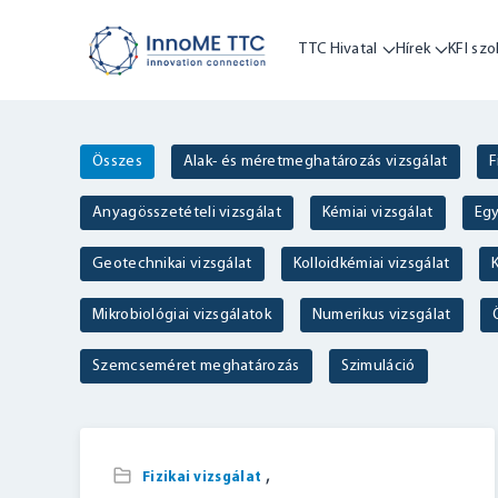
TTC Hivatal
Hírek
KFI szo
Összes
Alak- és méretmeghatározás vizsgálat
F
Anyagösszetételi vizsgálat
Kémiai vizsgálat
Egy
Geotechnikai vizsgálat
Kolloidkémiai vizsgálat
K
Mikrobiológiai vizsgálatok
Numerikus vizsgálat
Szemcseméret meghatározás
Szimuláció
,
Fizikai vizsgálat