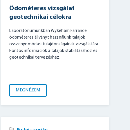
Ödométeres vizsgálat
geotechnikai célokra
Laboratóriumunkban Wykeham Farrance
ödométeres állványt használunk talajok
összenyomódási tulajdonságainak vizsgálatára.
Fontos információk a talajok stabilitásához és
geotechnikai tervezéshez.
MEGNÉZEM
,
Fizikai vizsgálat