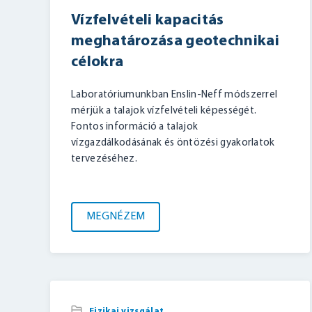
Vízfelvételi kapacitás
meghatározása geotechnikai
célokra
Laboratóriumunkban Enslin-Neff módszerrel
mérjük a talajok vízfelvételi képességét.
Fontos információ a talajok
vízgazdálkodásának és öntözési gyakorlatok
tervezéséhez.
MEGNÉZEM
,
Fizikai vizsgálat