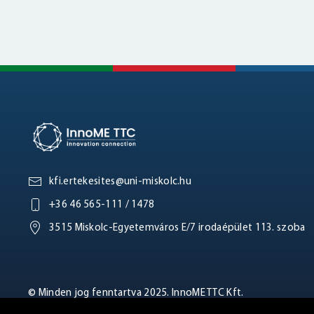
kfi.ertekesites@uni-miskolc.hu
+36 46 565-111 / 1478
3515 Miskolc-Egyetemváros E/7 irodaépület 113. szoba
© Minden jog fenntartva 2025. InnoME TTC Kft.