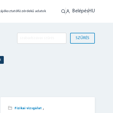
Belépés
HU
tájékoztató
Közérdekű adatok
SZŰRÉS
t
,
Fizikai vizsgálat