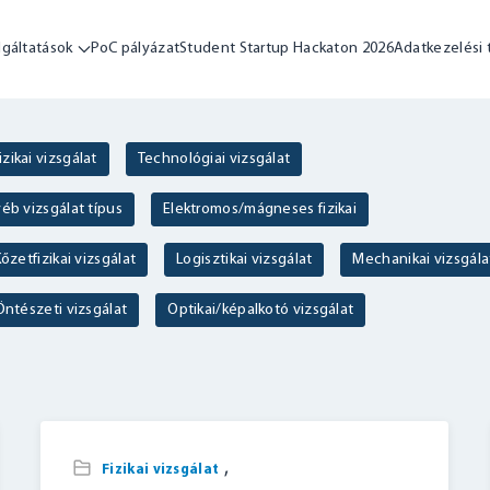
lgáltatások
PoC pályázat
Student Startup Hackaton 2026
Adatkezelési 
izikai vizsgálat
Technológiai vizsgálat
éb vizsgálat típus
Elektromos/mágneses fizikai
őzetfizikai vizsgálat
Logisztikai vizsgálat
Mechanikai vizsgála
Öntészeti vizsgálat
Optikai/képalkotó vizsgálat
,
Fizikai vizsgálat