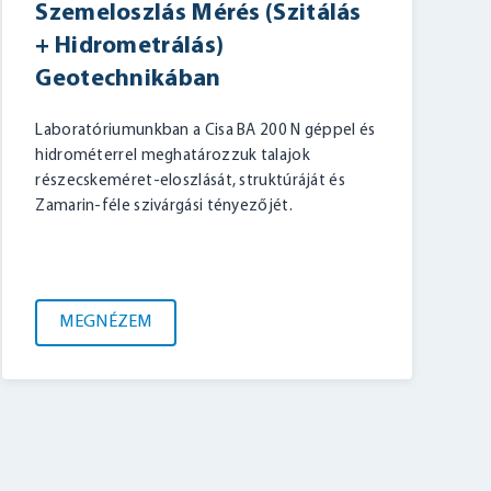
Szemeloszlás Mérés (Szitálás
+ Hidrometrálás)
Geotechnikában
Laboratóriumunkban a Cisa BA 200 N géppel és
hidrométerrel meghatározzuk talajok
részecskeméret-eloszlását, struktúráját és
Zamarin-féle szivárgási tényezőjét.
MEGNÉZEM