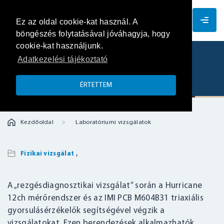
HU
Ez az oldal cookie-kat használ. A
böngészés folytatásával jóváhagyja, hogy
cookie-kat használjunk.
Adatkezelési tájékoztató
Rezgésdiagnosztikai vizsgálat
ÉRTETTEM
Kezdőoldal
Laboratóriumi vizsgálatok
,
Fizikai vizsgálat
A „rezgésdiagnosztikai vizsgálat” során a Hurricane
12ch mérőrendszer és az IMI PCB M604B31 triaxiális
gyorsulásérzékelők segítségével végzik a
vizsgálatokat. Ezen berendezések alkalmazhatók