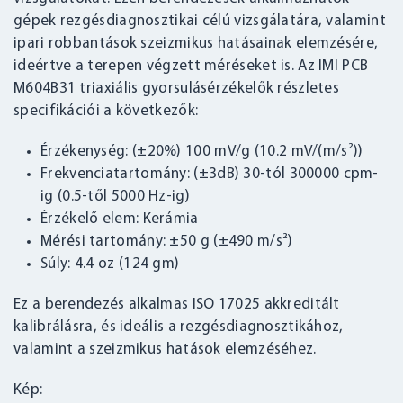
gépek rezgésdiagnosztikai célú vizsgálatára, valamint
ipari robbantások szeizmikus hatásainak elemzésére,
ideértve a terepen végzett méréseket is. Az IMI PCB
M604B31 triaxiális gyorsulásérzékelők részletes
specifikációi a következők:
Érzékenység: (±20%) 100 mV/g (10.2 mV/(m/s²))
Frekvenciatartomány: (±3dB) 30-tól 300000 cpm-
ig (0.5-től 5000 Hz-ig)
Érzékelő elem: Kerámia
Mérési tartomány: ±50 g (±490 m/s²)
Súly: 4.4 oz (124 gm)
Ez a berendezés alkalmas ISO 17025 akkreditált
kalibrálásra, és ideális a rezgésdiagnosztikához,
valamint a szeizmikus hatások elemzéséhez.
Kép: