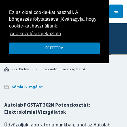
HU
Ez az oldal cookie-kat használ. A
böngészés folytatásával jóváhagyja, hogy
cookie-kat használjunk.
Adatkezelési tájékoztató
Potenciosztát
ÉRTETTEM
Kezdőoldal
Laboratóriumi vizsgálatok
Kémiai vizsgálat
Autolab PGSTAT 302N Potenciosztát:
Elektrokémiai Vizsgálatok
Üdvözöljük laboratóriumunkban, ahol az Autolab