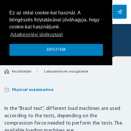
EN
Ez az oldal cookie-kat használ. A
böngészés folytatásával jóváhagyja, hogy
cookie-kat használjunk.
Adatkezelési tájékoztató
Brazil test
ÉRTETTEM
Kezdőoldal
Laboratóriumi vizsgálatok
Physical examination
In the “Brasil test”, different load machines are used
according to the tests, depending on the
compression force needed to perform the tests. The
available loading machines are: