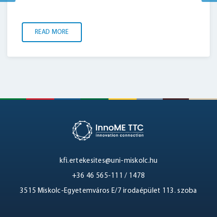
READ MORE
kfi.ertekesites@uni-miskolc.hu
+36 46 565-111 / 1478
3515 Miskolc-Egyetemváros E/7 irodaépület 113. szoba