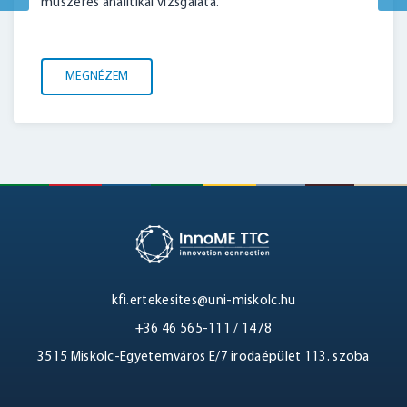
műszeres analitikai vizsgálata.
MEGNÉZEM
kfi.ertekesites@uni-miskolc.hu
+36 46 565-111 / 1478
3515 Miskolc-Egyetemváros E/7 irodaépület 113. szoba