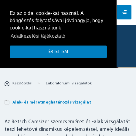
HU
Ez az oldal cookie-kat használ. A
böngészés folytatásával jóváhagyja, hogy
cookie-kat használjunk.
Adatkezelési tájékoztató
Szemcseméret és -alak vizsgálata
dinamikus képelemzéssel
ÉRTETTEM
Kezdőoldal
Laboratóriumi vizsgálatok
Alak- és méretmeghatározás vizsgálat
Az Retsch Camsizer szemcseméret és -alak vizsgálatát
teszi lehetővé dinamikus képelemzéssel, amely ideális