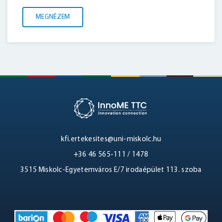
MEGNÉZEM
kfi.ertekesites@uni-miskolc.hu
+36 46 565-111 / 1478
3515 Miskolc-Egyetemváros E/7 irodaépület 113. szoba