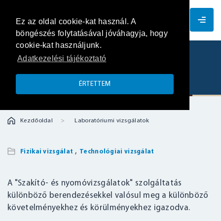
HU
Ez az oldal cookie-kat használ. A
böngészés folytatásával jóváhagyja, hogy
cookie-kat használjunk.
Adatkezelési tájékoztató
Szakító- és nyomóvizsgálatok
ÉRTETTEM
Kezdőoldal
Laboratóriumi vizsgálatok
,
Fizikai vizsgálat
Technológiai vizsgálat
A "Szakító- és nyomóvizsgálatok" szolgáltatás
különböző berendezésekkel valósul meg a különböző
követelményekhez és körülményekhez igazodva.