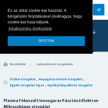
HU
Ez az oldal cookie-kat használ. A
böngészés folytatásával jóváhagyja, hogy
cookie-kat használjunk.
Adatkezelési tájékoztató
Plazma Fókuszált Ionsugaras Pásztázó
Elektron Mikroszkópos vizsgálat
ÉRTETTEM
Kezdőoldal
Laboratóriumi vizsgálatok
,
,
Fizikai vizsgálat
Anyagösszetételi vizsgálat
,
Egyéb vizsgálat típus
Optikai/képalkotó vizsgálat
Plazma Fókuszált Ionsugaras Pásztázó Elektron
Mikroszkópos vizsgálat