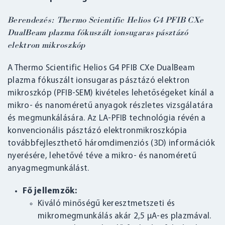
Berendezés: Thermo Scientific Helios G4 PFIB CXe
DualBeam plazma fókuszált ionsugaras pásztázó
elektron mikroszkóp
A Thermo Scientific Helios G4 PFIB CXe DualBeam
plazma fókuszált ionsugaras pásztázó elektron
mikroszkóp (PFIB-SEM) kivételes lehetőségeket kínál a
mikro- és nanoméretű anyagok részletes vizsgálatára
és megmunkálására. Az LA-PFIB technológia révén a
konvencionális pásztázó elektronmikroszkópia
továbbfejleszthető háromdimenziós (3D) információk
nyerésére, lehetővé téve a mikro- és nanoméretű
anyagmegmunkálást.
Fő jellemzők:
Kiváló minőségű keresztmetszeti és
mikromegmunkálás akár 2,5 μA-es plazmával.