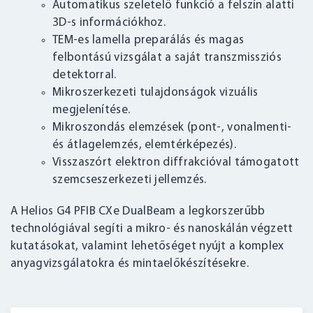
Automatikus szeletelő funkció a felszín alatti
3D-s információkhoz.
TEM-es lamella preparálás és magas
felbontású vizsgálat a saját transzmissziós
detektorral.
Mikroszerkezeti tulajdonságok vizuális
megjelenítése.
Mikroszondás elemzések (pont-, vonalmenti-
és átlagelemzés, elemtérképezés).
Visszaszórt elektron diffrakcióval támogatott
szemcseszerkezeti jellemzés.
A Helios G4 PFIB CXe DualBeam a legkorszerűbb
technológiával segíti a mikro- és nanoskálán végzett
kutatásokat, valamint lehetőséget nyújt a komplex
anyagvizsgálatokra és mintaelőkészítésekre.