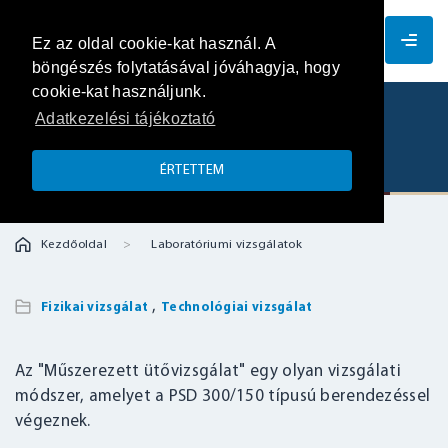
HU
Ez az oldal cookie-kat használ. A
böngészés folytatásával jóváhagyja, hogy
cookie-kat használjunk.
Adatkezelési tájékoztató
Műszerezett ütővizsgálat
ÉRTETTEM
Kezdőoldal
Laboratóriumi vizsgálatok
,
Fizikai vizsgálat
Technológiai vizsgálat
Az "Műszerezett ütővizsgálat" egy olyan vizsgálati
módszer, amelyet a PSD 300/150 típusú berendezéssel
végeznek.