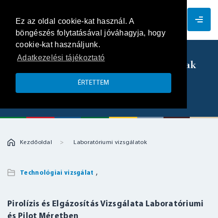
HU
Ez az oldal cookie-kat használ. A
böngészés folytatásával jóváhagyja, hogy
cookie-kat használjunk.
Adatkezelési tájékoztató
Anyagok pirolízisének / elgázosításának
vizsgálata laboratóriumi és pilot
ÉRTETTEM
méretben
Kezdőoldal
Laboratóriumi vizsgálatok
,
Technológiai vizsgálat
Pirolízis és Elgázosítás Vizsgálata Laboratóriumi
és Pilot Méretben