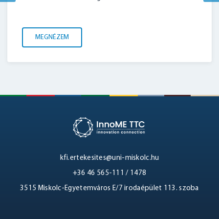
MEGNÉZEM
kfi.ertekesites@uni-miskolc.hu
+36 46 565-111 / 1478
3515 Miskolc-Egyetemváros E/7 irodaépület 113. szoba