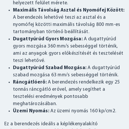
helyezett felület mérete.
Maximális Távolság Asztal és Nyomófej Között:
A berendezés lehetővé teszi az asztal és a
nyomófej közötti maximális távolság 800 mm-es
tartományban történő beállítását.
Dugattyúrúd Gyors Mozgása:
A dugattyúrúd
gyors mozgása 360 mm/s sebességgel történik,
ami az anyagok gyors előkészítését és tesztelését
teszi lehetővé.
Dugattyúrúd Szabad Mozgása:
A dugattyúrúd
szabad mozgása 63 mm/s sebességgel történik.
Ráncgátlóerő:
A berendezés rendelkezik egy 25
tonnás ráncgátló erővel, amely segíthet a
tesztelési eredmények pontosabb
meghatározásában.
Üzemi Nyomás:
Az üzemi nyomás 160 kp/cm2.
Ez a berendezés ideális a képlékenyalakító