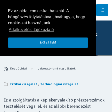
HU
Ez az oldal cookie-kat használ. A
böngészés folytatásával jóváhagyja, hogy
cookie-kat használjunk.
Adatkezelési tájékoztató
Képlékenyalakító présszerszámok
tesztelése
ÉRTETTEM
Kezdőoldal
Laboratóriumi vizsgálatok
,
Fizikai vizsgálat
Technológiai vizsgálat
Ez a szolgáltatás a képlékenyalakító présszerszámok
tesztelését végzi el, és az alábbi berendezést