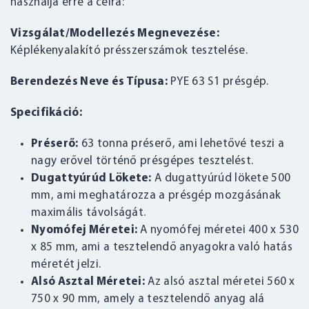
használja erre a célra:
Vizsgálat/Modellezés Megnevezése:
Képlékenyalakító présszerszámok tesztelése.
Berendezés Neve és Típusa:
PYE 63 S1 présgép.
Specifikáció:
Préserő:
63 tonna préserő, ami lehetővé teszi a
nagy erővel történő présgépes tesztelést.
Dugattyúrúd Lökete:
A dugattyúrúd lökete 500
mm, ami meghatározza a présgép mozgásának
maximális távolságát.
Nyomófej Méretei:
A nyomófej méretei 400 x 530
x 85 mm, ami a tesztelendő anyagokra való hatás
méretét jelzi.
Alsó Asztal Méretei:
Az alsó asztal méretei 560 x
750 x 90 mm, amely a tesztelendő anyag alá