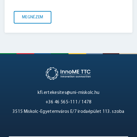
MEGNÉZEM
kfi.ertekesites@uni-miskolc.hu
+36 46 565-111 / 1478
3515 Miskolc-Egyetemváros E/7 irodaépület 113. szoba