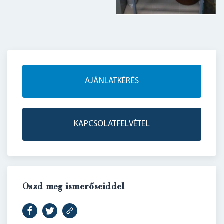
AJÁNLATKÉRÉS
KAPCSOLATFELVÉTEL
BELÉPÉS
Oszd meg ismerőseiddel