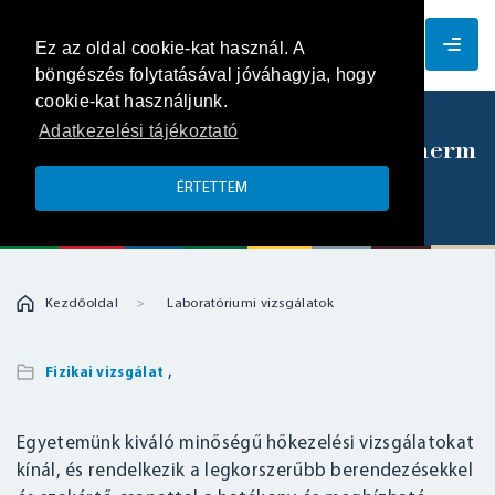
HU
Ez az oldal cookie-kat használ. A
böngészés folytatásával jóváhagyja, hogy
cookie-kat használjunk.
Adatkezelési tájékoztató
Hőkezelési Vizsgálatok – Nabertherm
L(T)3
ÉRTETTEM
Kezdőoldal
Laboratóriumi vizsgálatok
,
Fizikai vizsgálat
Egyetemünk kiváló minőségű hőkezelési vizsgálatokat
kínál, és rendelkezik a legkorszerűbb berendezésekkel