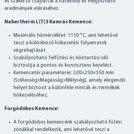
és szakértő csapattal a hatékony és megbízható
eredmények eléréséhez.
Nabertherm L(T)3 Kamrás Kemence:
Maximális hőmérséklet: 1150 °C, ami lehetővé
teszi a különböző hőkezelési folyamatok
végrehajtását.
Szabályozható felfűtési és hőntartási idő
biztosítja a pontos és konzisztens kezelést.
Kemencetér paraméterei: 320×250×550 mm
(Szélesség×Magasság×Mélység), amely elegendő
helyet biztosít a különféle minták és termékek
hőkezeléséhez.
Forgódobos Kemence:
A forgódobos kemencénk szabályozható fűtési
zónákkal rendelkezik, ami lehetővé teszi a