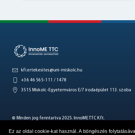
kfi.ertekesites@uni-miskolc.hu
+36 46 565-111 / 1478
3515 Miskolc-Egyetemváros E/7 irodaépület 113. szoba
© Minden jog fenntartva 2025. InnoME TTC Kft.
Ez az oldal cookie-kat használ. A böngészés folytatásáv