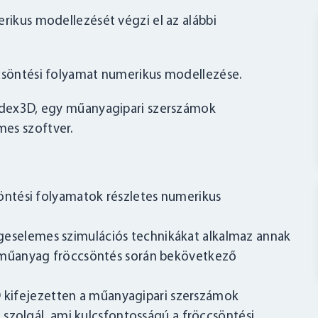
erikus modellezését végzi el az alábbi
söntési folyamat numerikus modellezése.
ex3D, egy műanyagipari szerszámok
mes szoftver.
öntési folyamatok részletes numerikus
geselemes szimulációs technikákat alkalmaz annak
műanyag fröccsöntés során bekövetkező
kifejezetten a műanyagipari szerszámok
szolgál, ami kulcsfontosságú a fröccsöntési