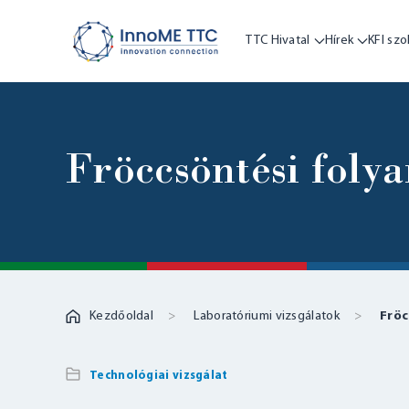
TTC Hivatal
Hírek
KFI szo
Fröccsöntési foly
Kezdőoldal
Laboratóriumi vizsgálatok
Fröc
Technológiai vizsgálat