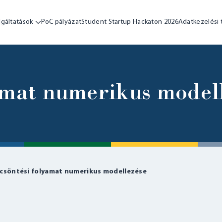
lgáltatások
PoC pályázat
Student Startup Hackaton 2026
Adatkezelési 
amat numerikus model
csöntési folyamat numerikus modellezése