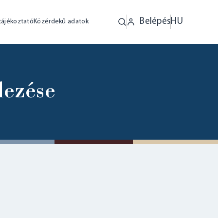
Belépés
HU
tájékoztató
Közérdekű adatok
lezése