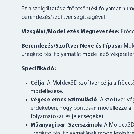
Ez a szolgáltatás a fröccsöntési folyamat num
berendezés/szoftver segítségével:
Vizsgálat/Modellezés Megnevezése:
Fröcc
Berendezés/Szoftver Neve és Típusa:
Mold
üregkitöltési folyamatát modellező végesele
Specifikáció:
Célja:
A Moldex3D szoftver célja a fröccs
modellezése.
Végeselemes Szimuláció:
A szoftver vé
érdekében, hogy pontosan modellezze a 
folyamatokat és jelenségeket.
Műanyagipari Szerszámok:
A Moldex3D 
üregkitöltési folyamatának modellezésére 