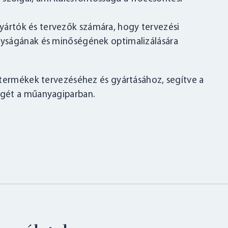
gyártók és tervezők számára, hogy tervezési
onyságának és minőségének optimalizálására
gtermékek tervezéséhez és gyártásához, segítve a
égét a műanyagiparban.