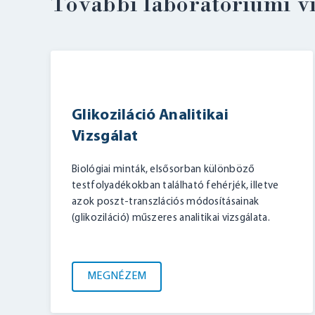
További laboratóriumi v
Glikoziláció Analitikai
Vizsgálat
Biológiai minták, elsősorban különböző
testfolyadékokban található fehérjék, illetve
azok poszt-transzlációs módosításainak
(glikoziláció) műszeres analitikai vizsgálata.
MEGNÉZEM