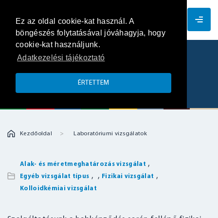
HU
Ez az oldal cookie-kat használ. A
böngészés folytatásával jóváhagyja, hogy
cookie-kat használjunk.
Adatkezelési tájékoztató
Fizikai paraméterek mérése a
habképződés során
ÉRTETTEM
Kezdőoldal
Laboratóriumi vizsgálatok
,
Alak- és méretmeghatározás vizsgálat
,
,
,
Egyéb vizsgálat típus
Fizikai vizsgálat
Kolloidkémiai vizsgálat