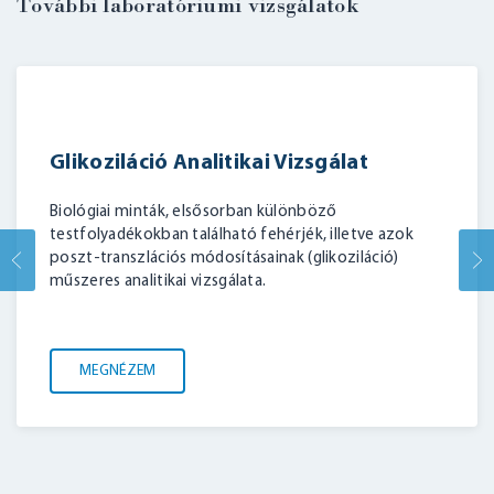
További laboratóriumi vizsgálatok
Glikoziláció Analitikai Vizsgálat
Biológiai minták, elsősorban különböző
testfolyadékokban található fehérjék, illetve azok
poszt-transzlációs módosításainak (glikoziláció)
műszeres analitikai vizsgálata.
MEGNÉZEM