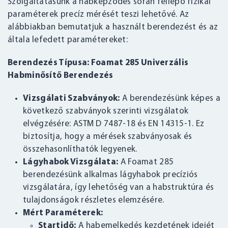
Szolgáltatásunk a habképződés során fellépő fizikai
paraméterek precíz mérését teszi lehetővé. Az
alábbiakban bemutatjuk a használt berendezést és az
általa lefedett paramétereket:
Berendezés Típusa: Foamat 285 Univerzális
Habminősítő Berendezés
Vizsgálati Szabványok:
A berendezésünk képes a
következő szabványok szerinti vizsgálatok
elvégzésére: ASTM D 7487-18 és EN 14315-1. Ez
biztosítja, hogy a mérések szabványosak és
összehasonlíthatók legyenek.
Lágyhabok Vizsgálata:
A Foamat 285
berendezésünk alkalmas lágyhabok precíziós
vizsgálatára, így lehetőség van a habstruktúra és
tulajdonságok részletes elemzésére.
Mért Paraméterek:
Startidő:
A habemelkedés kezdetének idejét