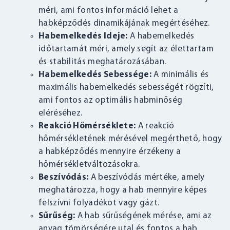
méri, ami fontos információ lehet a
habképződés dinamikájának megértéséhez.
Habemelkedés Ideje:
A habemelkedés
időtartamát méri, amely segít az élettartam
és stabilitás meghatározásában.
Habemelkedés Sebessége:
A minimális és
maximális habemelkedés sebességét rögzíti,
ami fontos az optimális habminőség
eléréséhez.
Reakció Hőmérséklete:
A reakció
hőmérsékletének mérésével megérthető, hogy
a habképződés mennyire érzékeny a
hőmérsékletváltozásokra.
Beszívódás:
A beszívódás mértéke, amely
meghatározza, hogy a hab mennyire képes
felszívni folyadékot vagy gázt.
Sűrűség:
A hab sűrűségének mérése, ami az
anyag tömörségére utal és fontos a hab