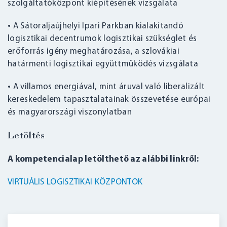
szolgáltatóközpont kiépítésének vizsgálata
• A Sátoraljaújhelyi Ipari Parkban kialakítandó
logisztikai decentrumok logisztikai szükséglet és
erőforrás igény meghatározása, a szlovákiai
határmenti logisztikai együttműködés vizsgálata
• A villamos energiával, mint áruval való liberalizált
kereskedelem tapasztalatainak összevetése európai
és magyarországi viszonylatban
Letöltés
A kompetencialap letölthető az alábbi linkről:
VIRTUÁLIS LOGISZTIKAI KÖZPONTOK