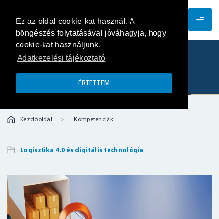
HU
Ez az oldal cookie-kat használ. A
böngészés folytatásával jóváhagyja, hogy
cookie-kat használjunk.
Adatkezelési tájékoztató
Virtuális logisztikai központok
ÉRTETTEM
Kezdőoldal
Kompetenciák
Logisztika 4.0 és digitális technológia