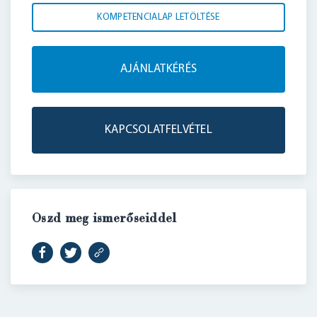
KOMPETENCIALAP LETÖLTÉSE
AJÁNLATKÉRÉS
KAPCSOLATFELVÉTEL
BELÉPÉS
Oszd meg ismerőseiddel