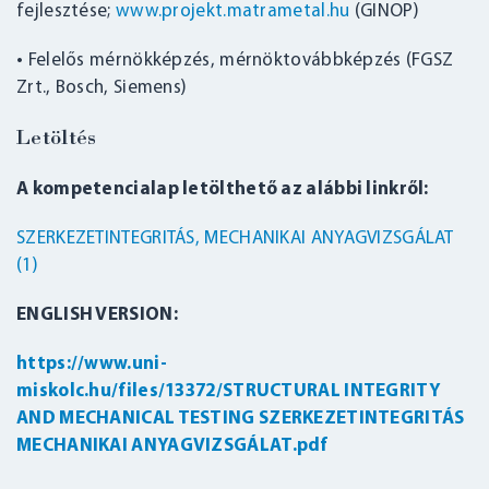
fejlesztése;
www.projekt.matrametal.hu
(GINOP)
• Felelős mérnökképzés, mérnöktovábbképzés (FGSZ
Zrt., Bosch, Siemens)
Letöltés
A kompetencialap letölthető az alábbi linkről:
SZERKEZETINTEGRITÁS, MECHANIKAI ANYAGVIZSGÁLAT
(1)
ENGLISH VERSION:
https://www.uni-
miskolc.hu/files/13372/STRUCTURAL INTEGRITY
AND MECHANICAL TESTING SZERKEZETINTEGRITÁS
MECHANIKAI ANYAGVIZSGÁLAT.pdf
BELÉPÉS