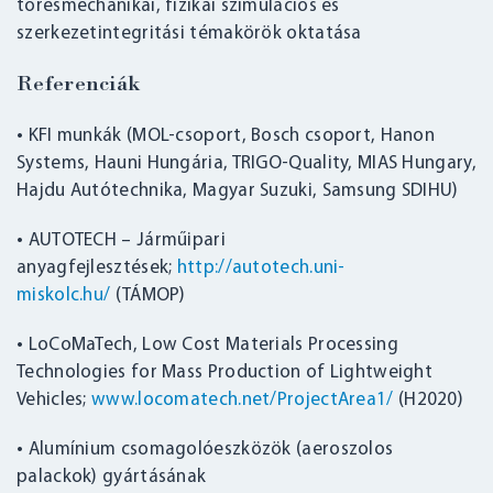
törésmechanikai, fizikai szimulációs és
szerkezetintegritási témakörök oktatása
Referenciák
• KFI munkák (MOL-csoport, Bosch csoport, Hanon
Systems, Hauni Hungária, TRIGO-Quality, MIAS Hungary,
Hajdu Autótechnika, Magyar Suzuki, Samsung SDIHU)
• AUTOTECH – Járműipari
anyagfejlesztések;
http://autotech.uni-
miskolc.hu/
(TÁMOP)
• LoCoMaTech, Low Cost Materials Processing
Technologies for Mass Production of Lightweight
Vehicles;
www.locomatech.net/ProjectArea1/
(H2020)
• Alumínium csomagolóeszközök (aeroszolos
palackok) gyártásának