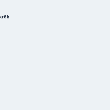
kről:
BELÉPÉS