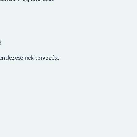
ál
rendezéseinek tervezése