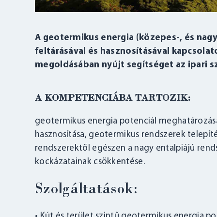
A geotermikus energia (közepes-, és nag
feltárásával és hasznosításával kapcsola
megoldásában nyújt segítséget az ipari s
A KOMPETENCIÁBA TARTOZIK:
geotermikus energia potenciál meghatározása
hasznosítása, geotermikus rendszerek telepít
rendszerektől egészen a nagy entalpiájú rend
kockázatainak csökkentése.
Szolgáltatások:
• Kút és terület szintű geotermikus energia 