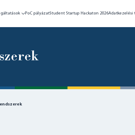
lgáltatások
PoC pályázat
Student Startup Hackaton 2026
Adatkezelési 
szerek
rendszerek