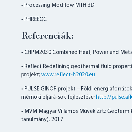
• Processing Modflow MTH 3D
• PHREEQC
Referenciák:
• CHPM2030 Combined Heat, Power and Metal
• Reflect Redefining geothermal fluid proper
projekt;
www.reflect-h2020.eu
• PULSE GINOP projekt – Földi energiaforrás
mérnöki eljárá-sok fejlesztése;
http://pulse.af
• MVM Magyar Villamos Művek Zrt.: Geotermik
tanulmány), 2017