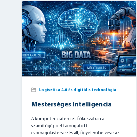
Logisztika 4.0 és digitális technológia
Mesterséges Intelligencia
A kompetenciaterület fókuszában a
számítógéppel támogatott
csomagolástervezés áll, figyelembe véve az