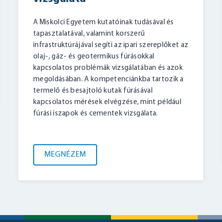
A Miskolci Egyetem kutatóinak tudásával és
tapasztalatával, valamint korszerű
infrastruktúrájával segíti az ipari szereplőket az
olaj-, gáz- és geotermikus fúrásokkal
kapcsolatos problémák vizsgálatában és azok
megoldásában. A kompetenciánkba tartozik a
termelő és besajtoló kutak fúrásával
kapcsolatos mérések elvégzése, mint például
fúrási iszapok és cementek vizsgálata.
MEGNÉZEM