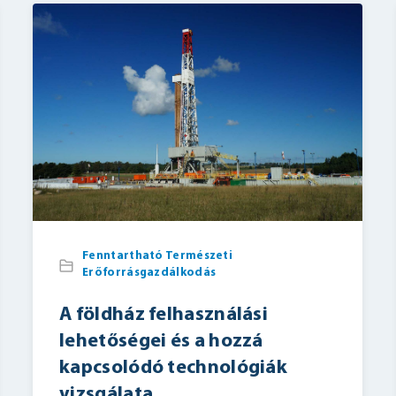
Fenntartható Természeti
Erőforrásgazdálkodás
A földház felhasználási
lehetőségei és a hozzá
kapcsolódó technológiák
vizsgálata