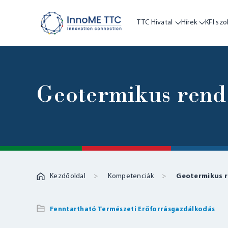
TTC Hivatal
Hírek
KFI szo
Geotermikus rend
Kezdőoldal
Kompetenciák
Geotermikus 
Fenntartható Természeti Erőforrásgazdálkodás