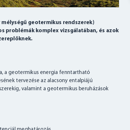
y mélységű geotermikus rendszerek)
tos problémák komplex vizsgálatában, és azok
zereplőknek.
, a geotermikus energia fenntartható
ésének tervezése az alacsony entalpiájú
szerekig, valamint a geotermikus beruházások
potenciál meghatározás