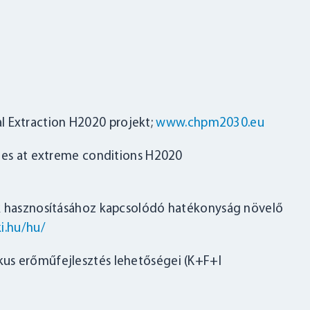
 Extraction H2020 projekt;
www.chpm2030.eu
ties at extreme conditions H2020
ok hasznosításához kapcsolódó hatékonyság növelő
ki.hu/hu/
us erőműfejlesztés lehetőségei (K+F+I