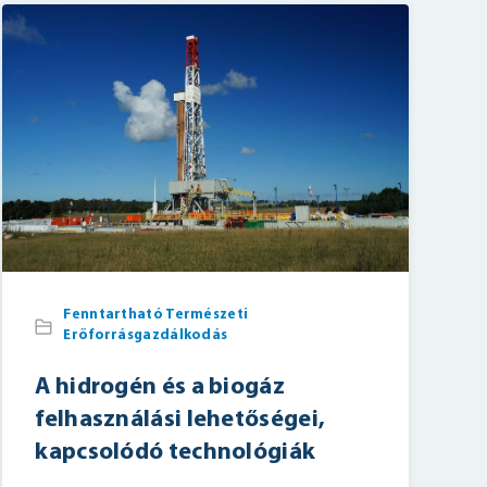
Fenntartható Természeti
Erőforrásgazdálkodás
A hidrogén és a biogáz
felhasználási lehetőségei,
kapcsolódó technológiák