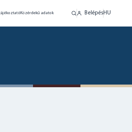
Belépés
HU
tájékoztató
Közérdekű adatok