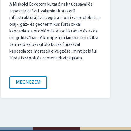
A Miskolci Egyetem kutatóinak tudásával és
tapasztalatával, valamint korszerű
infrastruktúrájával segíti az ipari szereplőket az
olaj-, gáz- és geotermikus fúrásokkal
kapcsolatos problémák vizsgálatában és azok
megoldásában. A kompetenciánkba tartozik a
termelő és besajtoló kutak fúrásával
kapcsolatos mérések elvégzése, mint például
fúrási iszapok és cementek vizsgálata.
MEGNÉZEM