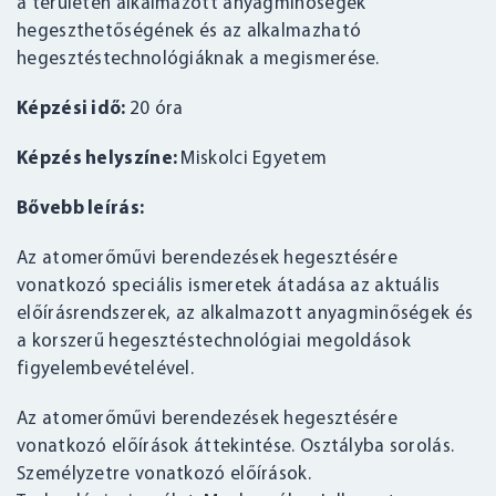
a területen alkalmazott anyagminőségek
hegeszthetőségének és az alkalmazható
hegesztéstechnológiáknak a megismerése.
Képzési idő:
20 óra
Képzés helyszíne:
Miskolci Egyetem
Bővebb leírás:
Az atomerőművi berendezések hegesztésére
vonatkozó speciális ismeretek átadása az aktuális
előírásrendszerek, az alkalmazott anyagminőségek és
a korszerű hegesztéstechnológiai megoldások
figyelembevételével.
Az atomerőművi berendezések hegesztésére
vonatkozó előírások áttekintése. Osztályba sorolás.
Személyzetre vonatkozó előírások.