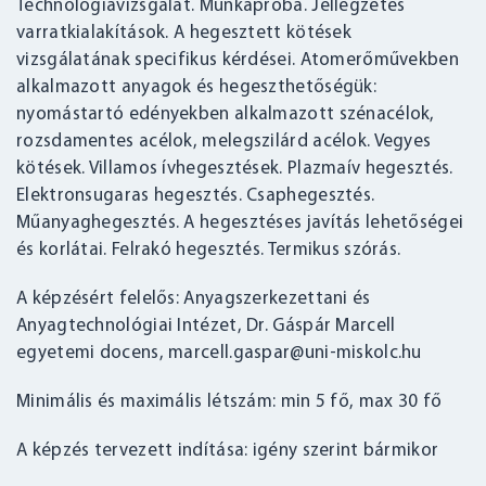
Technológiavizsgálat. Munkapróba. Jellegzetes
varratkialakítások. A hegesztett kötések
vizsgálatának specifikus kérdései. Atomerőművekben
alkalmazott anyagok és hegeszthetőségük:
nyomástartó edényekben alkalmazott szénacélok,
rozsdamentes acélok, melegszilárd acélok. Vegyes
kötések. Villamos ívhegesztések. Plazmaív hegesztés.
Elektronsugaras hegesztés. Csaphegesztés.
Műanyaghegesztés. A hegesztéses javítás lehetőségei
és korlátai. Felrakó hegesztés. Termikus szórás.
A képzésért felelős: Anyagszerkezettani és
Anyagtechnológiai Intézet, Dr. Gáspár Marcell
egyetemi docens, marcell.gaspar@uni-miskolc.hu
Minimális és maximális létszám: min 5 fő, max 30 fő
A képzés tervezett indítása: igény szerint bármikor