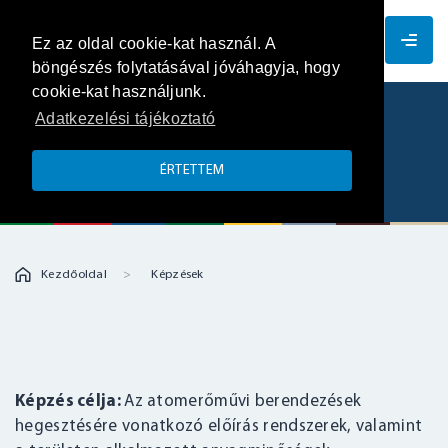
HU
Ez az oldal cookie-kat használ. A
böngészés folytatásával jóváhagyja, hogy
cookie-kat használjunk.
Adatkezelési tájékoztató
Atomerőművi berendezések
hegesztése
ÉRTETTEM
Kezdőoldal
Képzések
Képzés célja:
Az atomerőművi berendezések
hegesztésére vonatkozó előírás rendszerek, valamint