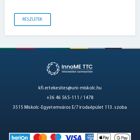
RÉSZLETEK
kfi.ertekesites@uni-miskolc.hu
+36 46 565-111 / 1478
3515 Miskolc-Egyetemváros E/7 irodaépület 113. szoba