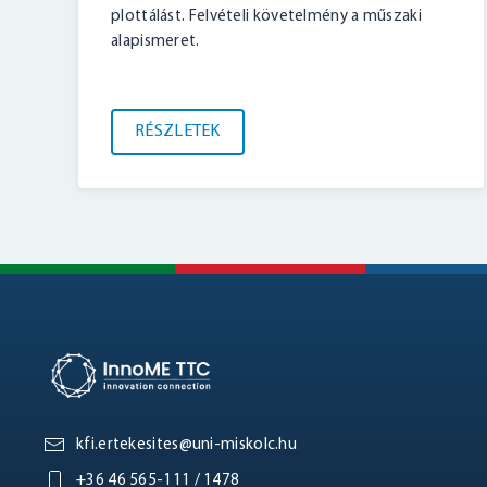
plottálást. Felvételi követelmény a műszaki
alapismeret.
RÉSZLETEK
kfi.ertekesites@uni-miskolc.hu
+36 46 565-111 / 1478