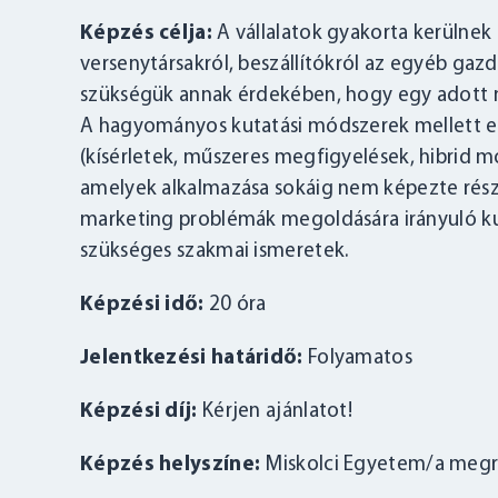
Képzés célja:
A vállalatok gyakorta kerülnek
versenytársakról, beszállítókról az egyéb gazd
szükségük annak érdekében, hogy egy adott m
A hagyományos kutatási módszerek mellett egy
(kísérletek, műszeres megfigyelések, hibrid 
amelyek alkalmazása sokáig nem képezte részét a
marketing problémák megoldására irányuló ku
szükséges szakmai ismeretek.
Képzési idő:
20 óra
Jelentkezési határidő:
Folyamatos
Képzési díj:
Kérjen ajánlatot!
Képzés helyszíne:
Miskolci Egyetem/a megre