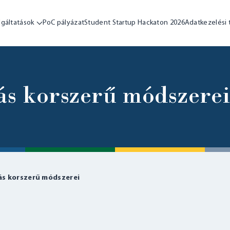
lgáltatások
PoC pályázat
Student Startup Hackaton 2026
Adatkezelési 
ás korszerű módszere
ás korszerű módszerei