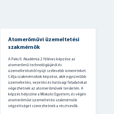
Atomerőművi üzemeltetési
szakmérnök
A Paks II. Akadémia 2 féléves képzése az
atomerőmű technológiájáról és
üzemeltetéséről nyújt szélesebb ismereteket.
Célja szakmérnökök képzése, akik egyszerűbb
üzemeltetési, vezetési és hatósági feladatokat
végezhetnek az atomerőművek területén. A
képzés helyszíne a Miskolci Egyetem, és végén
atomerőművi üzemeltetési szakmérnöki
végzettséget szerezhetnek a résztvevők.