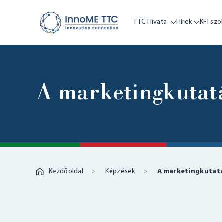
TTC Hivatal
Hírek
KFI szo
A marketingkutat
Kezdőoldal
Képzések
A marketingkutat