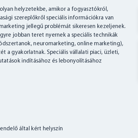
 olyan helyzetekbe, amikor a fogyasztókról,
asági szereplőkről speciális információkra van
arketing jellegű problémát sikeresen kezeljenek.
re jobban teret nyernek a speciális technikák
módszertanok, neuromarketing, online marketing),
 gyakorlatnak. Speciális vállalati piaci, üzleti,
tatások indításához és lebonyolításához
ndelő által kért helyszín