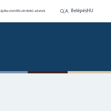
Belépés
HU
tájékoztató
Közérdekű adatok
i