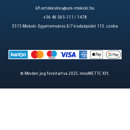
kfi.ertekesites@uni-miskolc.hu
LOGIN
+36 46 565-111 / 1478
3515 Miskolc-Egyetemváros E/7 irodaépület 113. szoba
© Minden jog fenntartva 2025. InnoME TTC Kft.