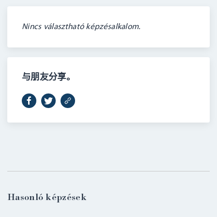
Nincs választható képzésalkalom.
与朋友分享。
BELÉPÉS
Hasonló képzések