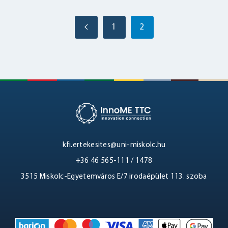
1
2
kfi.ertekesites@uni-miskolc.hu
+36 46 565-111 / 1478
3515 Miskolc-Egyetemváros E/7 irodaépület 113. szoba